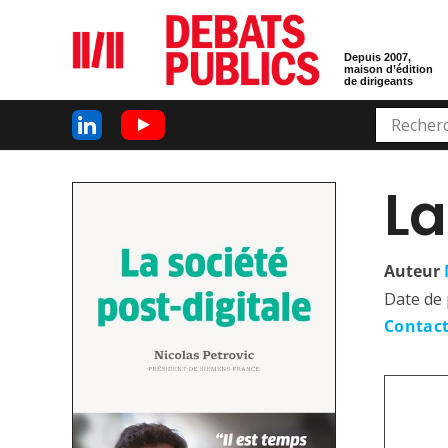
Depuis 2007,
maison d’édition
de dirigeants
La
Auteur
Date de 
Contact