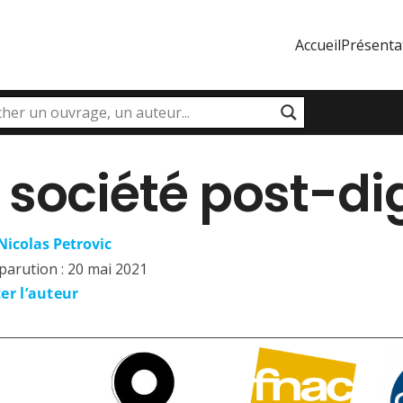
Accueil
Présenta
 société post-di
Nicolas Petrovic
parution :
20 mai 2021
er l’auteur