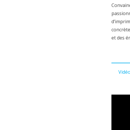
Convainc
passionn
d’imprim
concrète
et des é
Vidé