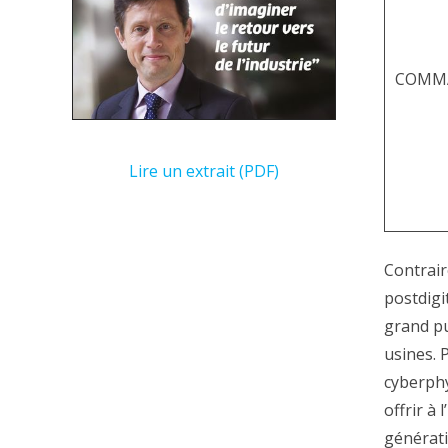
COMMA
Lire un extrait (PDF)
Contrair
postdigi
grand pu
usines. 
cyberphy
offrir à
générati