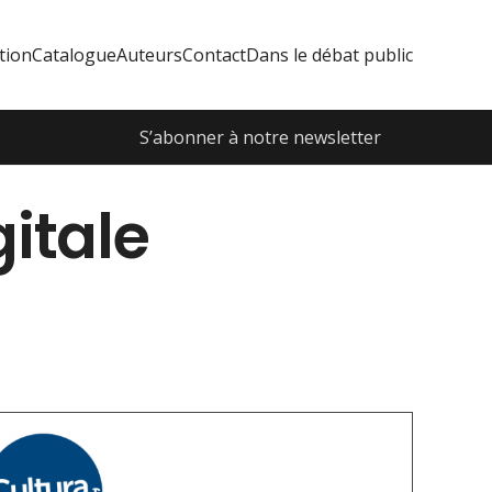
tion
Catalogue
Auteurs
Contact
Dans le débat public
S’abonner à notre newsletter
gitale