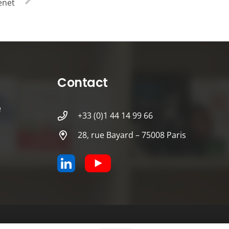
enet
Contact
é
+33 (0)1 44 14 99 66
28, rue Bayard – 75008 Paris
Accueil
A propos
Contact