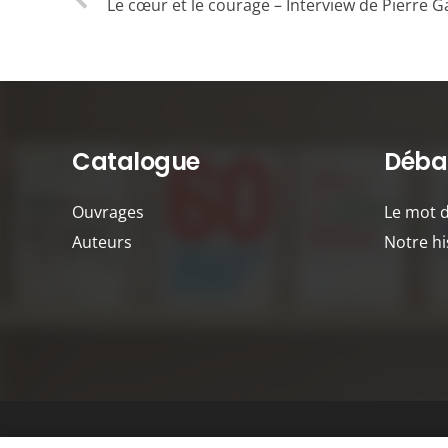
Le cœur et le courage – Interview de Pierre G
Catalogue
Débat
Ouvrages
Le mot 
Auteurs
Notre hi
©
Débats publics
Tous droits réservés