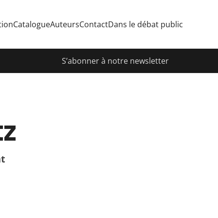
tion
Catalogue
Auteurs
Contact
Dans le débat public
S’abonner à notre newsletter
tz
nt