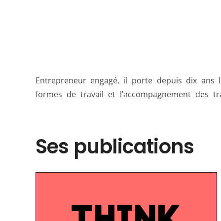
Entrepreneur engagé, il porte depuis dix ans l
mené la Mission Coworking et contribué à str
formes de travail et l’accompagnement des tr
Ses publications