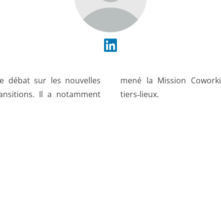
e débat sur les nouvelles
ucturer l’écosystème des
ansitions. Il a notamment
tiers‑lieux.