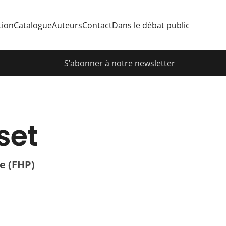
tion
Catalogue
Auteurs
Contact
Dans le débat public
S’abonner à notre newsletter
set
ée (FHP)