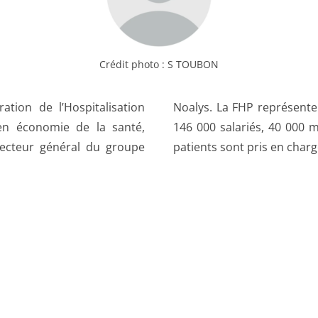
Crédit photo :
S TOUBON
tion de l’Hospitalisation
pitaux privés qui emploient
 en économie de la santé,
haque année, 8 millions de
irecteur général du groupe
patients sont pris en charg