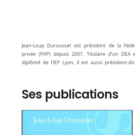
Jean-Loup Durousset est président de la Fédéra
Noalys. La FHP représente 1 100 cliniques et hô
privée (FHP) depuis 2007. Titulaire d’un DEA
146 000 salariés, 40 000 médecins y exercent. C
diplômé de l’IEP Lyon, il est aussi président-d
Ses publications