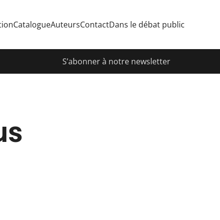
tion
Catalogue
Auteurs
Contact
Dans le débat public
S’abonner à notre newsletter
us