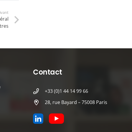
uivant
éral
tres
Contact
é
+33 (0)1 44 14 99 66
28, rue Bayard – 75008 Paris