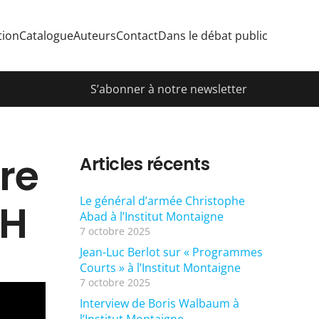
tion
Catalogue
Auteurs
Contact
Dans le débat public
S’abonner à notre newsletter
rre
Articles récents
Le général d’armée Christophe
’H
Abad à l’Institut Montaigne
7 octobre 2025
Jean-Luc Berlot sur « Programmes
Courts » à l’Institut Montaigne
7 octobre 2025
Interview de Boris Walbaum à