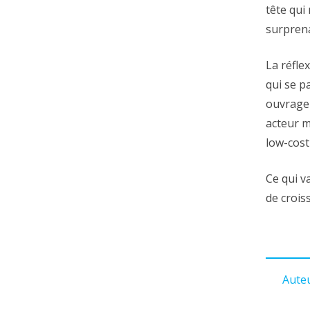
tête qui
surprena
La réfle
qui se p
ouvrage 
acteur m
low-cost
Ce qui v
de crois
Aute