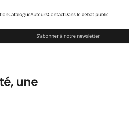
tion
Catalogue
Auteurs
Contact
Dans le débat public
S’abonner à notre newsletter
té, une