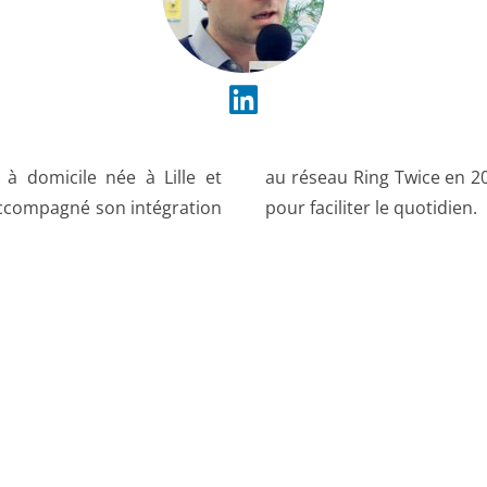
 à domicile née à Lille et
er des communautés locales
 accompagné son intégration
pour faciliter le quotidien.