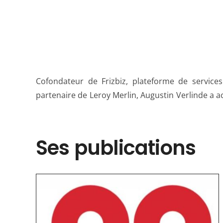
Cofondateur de Frizbiz, plateforme de services
au réseau Ring Twice en 2024. Son credo : activ
partenaire de Leroy Merlin, Augustin Verlinde a
Ses publications