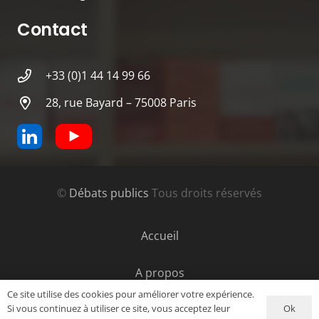
Contact
+33 (0)1 44 14 99 66
28, rue Bayard – 75008 Paris
©
Débats publics
Tous droits réservés
Accueil
A propos
Ce site utilise des cookies pour améliorer votre expérience.
Ok
Si vous continuez à utiliser ce site, vous acceptez leur
Contact