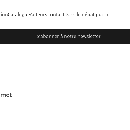
tion
Catalogue
Auteurs
Contact
Dans le débat public
S’abonner à notre newsletter
amet