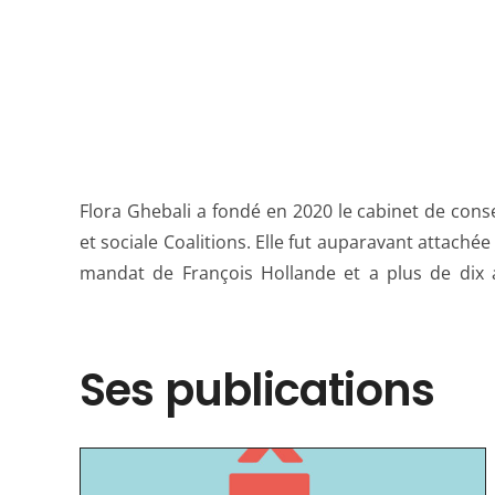
Flora Ghebali a fondé en 2020 le cabinet de conse
milieu associatif, notamment à travers l’associatio
et sociale Coalitions. Elle fut auparavant attachée
également deux ouvrages : Ma génération va ch
mandat de François Hollande et a plus de dix
Ses publications