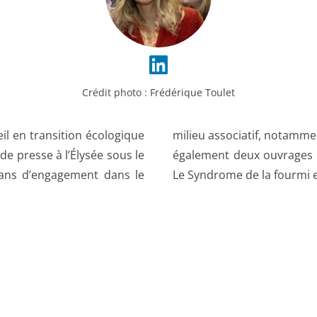
Crédit photo :
Frédérique Toulet
il en transition écologique
n Les Fourmis. Elle a publié
 de presse à l’Élysée sous le
anger le monde en 2021 et
 ans d’engagement dans le
Le Syndrome de la fourmi 