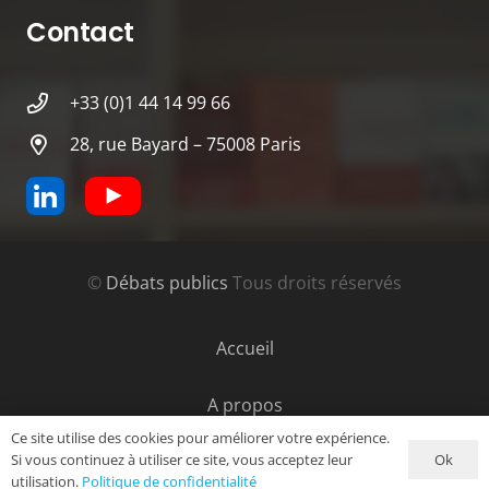
Contact
+33 (0)1 44 14 99 66
28, rue Bayard – 75008 Paris
©
Débats publics
Tous droits réservés
Accueil
A propos
Ce site utilise des cookies pour améliorer votre expérience.
Ok
Si vous continuez à utiliser ce site, vous acceptez leur
Contact
utilisation.
Politique de confidentialité